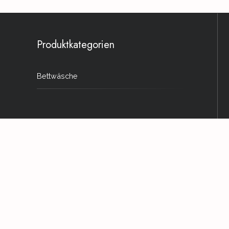
Produktkategorien
Bettwäsche
Produkte
Kissenbezug 40x80 cm
39,00
€
Kissenbezug 80x80 cm