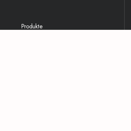
Produkte
Kissenbezug 40x80 cm
39,00
€
Kissenbezug 80x80 cm
39,00
€
EE Bettgarnitur - 155x220cm
Deckenbezug und 2
Kissenbezüge 40x80cm
220,00
€