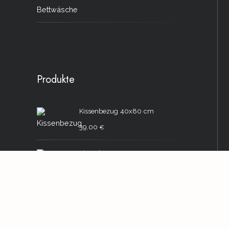
Bettwäsche
Produkte
Kissenbezug 40x80 cm
39,00
€
Kissenbezug 80x80 cm
39,00
€
EE Bettgarnitur - 155x220cm
Deckenbezug und 2
Kissenbezüge 40x80cm